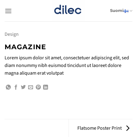
Skip
to
Suomi
content
Design
MAGAZINE
Lorem ipsum dolor sit amet, consectetuer adipiscing elit, sed
diam nonummy nibh euismod tincidunt ut laoreet dolore
magna aliquam erat volutpat
Flatsome Poster Print