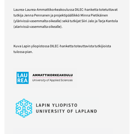
Laurea-Laurea-Ammattikorkeakoulussa DILEC-hanketta totetuttavat
tutkija Jenna Pennanen ja projektipäällikkö Minna Pietikäinen
(ylärivissä vasemmalta oikealle) sekä tutkijat Siiri Jalo ja Tarja Kantola
(alarivissä vasemmalta oikealle).
Kuva Lapin yliopistossa DILEC-hanketta toteuttavista tutkijioista
tulossa pian.