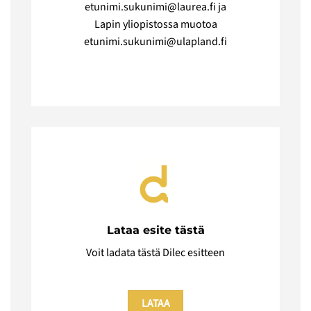
etunimi.sukunimi@laurea.fi ja
Lapin yliopistossa muotoa
etunimi.sukunimi@ulapland.fi
Lataa esite tästä
Voit ladata tästä Dilec esitteen
LATAA