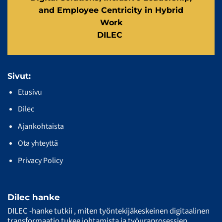
and Employee Centricity in Hybrid
Work
DILEC
Sivut:
Etusivu
Dilec
Ajankohtaista
Ota yhteyttä
Privacy Policy
Dilec hanke
DILEC -hanke tutkii , miten työntekijäkeskeinen digitaalinen
transformaatio tukee johtamista ja työuraprosessien