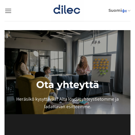
Skip
to
Suomi
content
Ota yhteyttä
Heräsikö kysyttävää? Alta löydät yhteystietomme ja
ladattavan esitteemme.