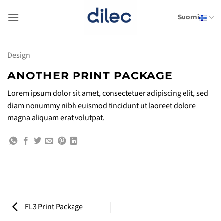
Skip
to
Suomi
content
Design
ANOTHER PRINT PACKAGE
Lorem ipsum dolor sit amet, consectetuer adipiscing elit, sed
diam nonummy nibh euismod tincidunt ut laoreet dolore
magna aliquam erat volutpat.
FL3 Print Package